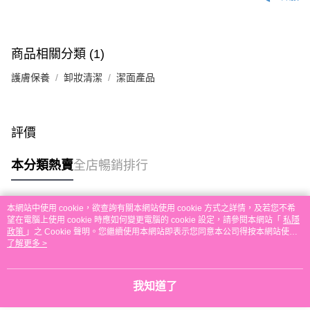
付款後順豐自助櫃取貨
每筆HK$30.00，滿HK$580.00或以上免運費
付款後順豐站及營業點取貨
商品相關分類 (1)
每筆HK$30.00，滿HK$580.00或以上免運費
護膚保養
卸妝清潔
潔面產品
本地配送
每筆HK$30.00，滿HK$580.00或以上免運費
評價
門市自取
免運費
本分類熱賣
全店暢銷排行
其他地區配送
運費表
本網站中使用 cookie，欲查詢有關本網站使用 cookie 方式之詳情，及若您不希
熱門標籤
望在電腦上使用 cookie 時應如何變更電腦的 cookie 設定，請參閱本網站「
私隱
政策
」之 Cookie 聲明。您繼續使用本網站即表示您同意本公司得按本網站使用
條款之 Cookie 聲明使用 cookie。
了解更多 >
熱銷排行
最新商品
人氣推薦
我知道了