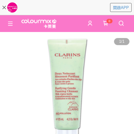
開啟APP
0
1
/
1