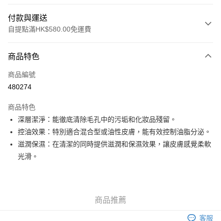
付款與運送
自提點滿HK$580.00免運費
付款方式
商品特色
信用卡
商品編號
Apple Pay
480274
Google Pay
商品特色
AlipayHK
深層潔淨：能徹底清除毛孔中的污垢和化妝品殘留。
控油效果：特別適合混合型或油性皮膚，能有效控制油脂分泌。
PayMe
滋潤保濕：在清潔的同時提供滋潤和保濕效果，讓皮膚感覺柔軟
WeChat Pay
光滑。
其他轉帳方式
相關說明
銀行匯款 請將存款存到以下銀行帳戶，並於存款單據寫上訂單編號後電郵至
商品推薦
eshop@colourmix-cosmetics.com** **我們不會處理沒有提供存款單據的訂
送貨方式
單。 如果訂購後七個工作天內我們未能收到有關存款，有關訂單將被取消。
客服