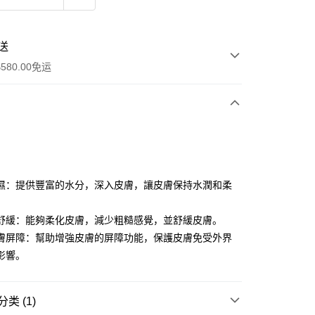
送
580.00免运
y
濕：提供豐富的水分，深入皮膚，讓皮膚保持水潤和柔
舒緩：能夠柔化皮膚，減少粗糙感覺，並舒緩皮膚。
膚屏障：幫助增強皮膚的屏障功能，保護皮膚免受外界
影響。
ay
资金的方式
类 (1)