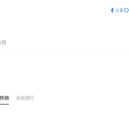
銀行匯款 
护肤保养
至eshop@
分享
的訂單。 
运送方式
取消。
付款後順
每笔HK$3
付款後順
推荐
每笔HK$3
本地配送
每笔HK$3
门市自取
免运费
其他地区
热销
全站排行