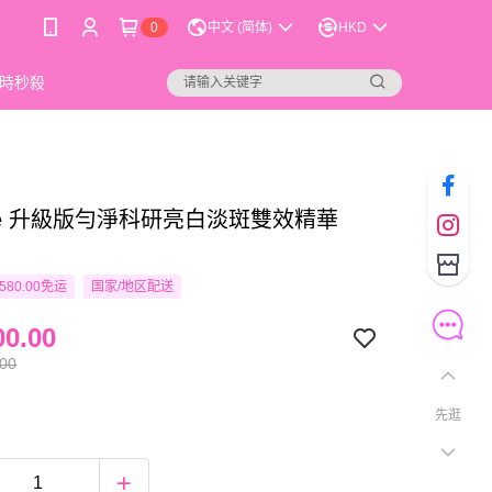
0
中文 (简体)
HKD
時秒殺
ique 升級版勻淨科研亮白淡斑雙效精華
580.00免运
国家/地区配送
0.00
.00
先逛