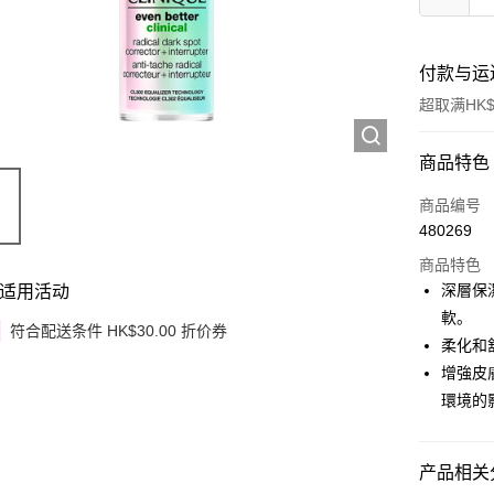
付款与运
超取满HK$
付款方式
商品特色
信用卡
商品编号
480269
Apple Pay
商品特色
Google Pa
深層保
适用活动
軟。
AlipayHK
符合配送条件 HK$30.00 折价券
柔化和
PayMe
增強皮
環境的
WeChat P
其他转移
产品相关分
相关说明