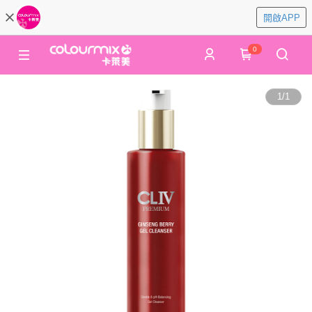
開啟APP
0
1
/
1