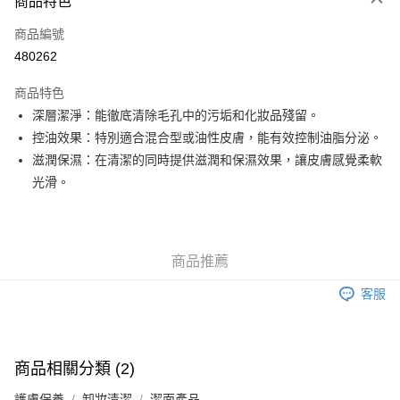
商品特色
信用卡
商品編號
Apple Pay
480262
Google Pay
商品特色
AlipayHK
深層潔淨：能徹底清除毛孔中的污垢和化妝品殘留。
控油效果：特別適合混合型或油性皮膚，能有效控制油脂分泌。
PayMe
滋潤保濕：在清潔的同時提供滋潤和保濕效果，讓皮膚感覺柔軟
WeChat Pay
光滑。
其他轉帳方式
相關說明
銀行匯款 請將存款存到以下銀行帳戶，並於存款單據寫上訂單編號後電郵至
商品推薦
eshop@colourmix-cosmetics.com** **我們不會處理沒有提供存款單據的訂
送貨方式
單。 如果訂購後七個工作天內我們未能收到有關存款，有關訂單將被取消。
客服
付款後順豐自助櫃取貨
每筆HK$30.00，滿HK$580.00或以上免運費
付款後順豐站及營業點取貨
商品相關分類 (2)
每筆HK$30.00，滿HK$580.00或以上免運費
護膚保養
卸妝清潔
潔面產品