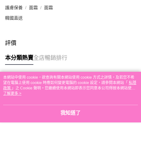
本地配送
護膚保養
面霜
面霜
每筆HK$30.00，滿HK$580.00或以上免運費
韓國直送
門市自取
免運費
評價
其他地區配送
運費表
本分類熱賣
全店暢銷排行
本網站中使用 cookie，欲查詢有關本網站使用 cookie 方式之詳情，及若您不希
熱門標籤
望在電腦上使用 cookie 時應如何變更電腦的 cookie 設定，請參閱本網站「
私隱
政策
」之 Cookie 聲明。您繼續使用本網站即表示您同意本公司得按本網站使用
條款之 Cookie 聲明使用 cookie。
了解更多 >
熱銷排行
最新商品
人氣推薦
我知道了