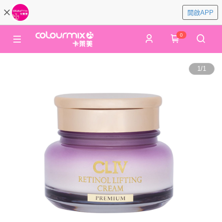
開啟APP
0
1
/
1