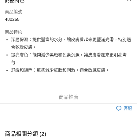
商品特色
信用卡
商品編號
Apple Pay
480255
Google Pay
商品特色
AlipayHK
深層保濕：提供豐富的水分，讓皮膚看起來更豐滿光滑，特別適
合乾燥皮膚。
PayMe
提亮膚色：能夠減少黑斑和色素沉澱，讓皮膚看起來更明亮均
WeChat Pay
勻。
舒緩和鎮靜：能夠減少紅腫和刺激，適合敏感皮膚。
其他轉帳方式
相關說明
銀行匯款 請將存款存到以下銀行帳戶，並於存款單據寫上訂單編號後電郵至
eshop@colourmix-cosmetics.com** **我們不會處理沒有提供存款單據的訂
送貨方式
商品推薦
單。 如果訂購後七個工作天內我們未能收到有關存款，有關訂單將被取消。
付款後順豐自助櫃取貨
客服
每筆HK$30.00，滿HK$580.00或以上免運費
付款後順豐站及營業點取貨
每筆HK$30.00，滿HK$580.00或以上免運費
商品相關分類 (2)