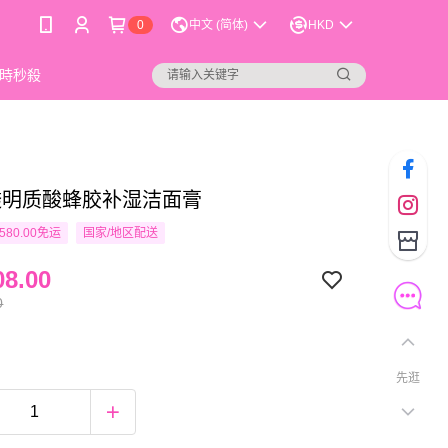
0
中文 (简体)
HKD
時秒殺
 透明质酸蜂胶补湿洁面膏
580.00免运
国家/地区配送
8.00
0
先逛