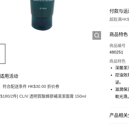
付款与运
超取满HK$
付款方式
商品特色
信用卡
商品编号
480251
Apple Pay
商品特色
Google Pa
深層潔
控油效
适用活动
AlipayHK
泌。
符合配送条件 HK$30.00 折价券
PayMe
滋潤保
[$180/2件] CLIV 透明質酸蜂膠補濕潔面膏 150ml
軟光滑
WeChat P
其他转移
产品相关分
相关说明
銀行匯款 
护肤保养
至eshop@