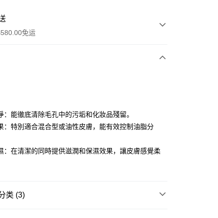
送
580.00免运
y
淨：能徹底清除毛孔中的污垢和化妝品殘留。
果：特別適合混合型或油性皮膚，能有效控制油脂分
濕：在清潔的同時提供滋潤和保濕效果，讓皮膚感覺柔
。
ay
资金的方式
类 (3)
請將存款存到以下銀行帳戶，並於存款單據寫上訂單編號後電郵
colourmix-cosmetics.com** **我們不會處理沒有提供存款單據
卸妆清洁
洁面产品