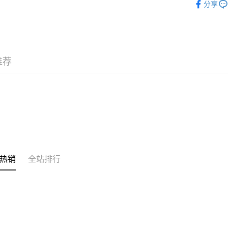
分享
的訂單。 
运送方式
限时秒杀⚡
取消。
付款後順
韩国直送
每笔HK$3
付款後順
推荐
每笔HK$3
本地配送
每笔HK$3
门市自取
免运费
其他地区
热销
全站排行