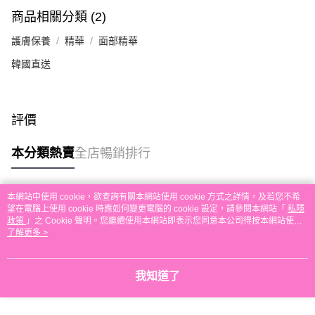
每筆HK$30.00，滿HK$580.00或以上免運費
商品相關分類 (2)
本地配送
護膚保養
精華
面部精華
每筆HK$30.00，滿HK$580.00或以上免運費
韓國直送
門市自取
免運費
評價
其他地區配送
運費表
本分類熱賣
全店暢銷排行
本網站中使用 cookie，欲查詢有關本網站使用 cookie 方式之詳情，及若您不希
熱門標籤
望在電腦上使用 cookie 時應如何變更電腦的 cookie 設定，請參閱本網站「
私隱
政策
」之 Cookie 聲明。您繼續使用本網站即表示您同意本公司得按本網站使用
條款之 Cookie 聲明使用 cookie。
了解更多 >
熱銷排行
最新商品
人氣推薦
我知道了