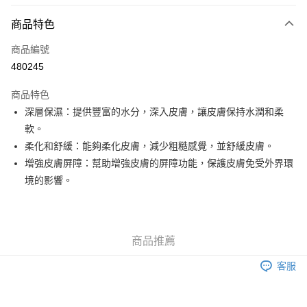
付款方式
商品特色
信用卡
商品編號
Apple Pay
480245
Google Pay
商品特色
AlipayHK
深層保濕：提供豐富的水分，深入皮膚，讓皮膚保持水潤和柔
軟。
PayMe
柔化和舒緩：能夠柔化皮膚，減少粗糙感覺，並舒緩皮膚。
WeChat Pay
增強皮膚屏障：幫助增強皮膚的屏障功能，保護皮膚免受外界環
境的影響。
其他轉帳方式
相關說明
銀行匯款 請將存款存到以下銀行帳戶，並於存款單據寫上訂單編號後電郵至
eshop@colourmix-cosmetics.com** **我們不會處理沒有提供存款單據的訂
送貨方式
商品推薦
單。 如果訂購後七個工作天內我們未能收到有關存款，有關訂單將被取消。
付款後順豐自助櫃取貨
客服
每筆HK$30.00，滿HK$580.00或以上免運費
付款後順豐站及營業點取貨