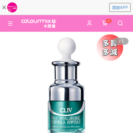
開啟APP
0
1
/
1