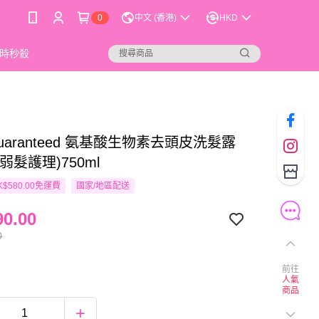
0
中文 (香港)
HKD
時秒殺
Guaranteed 氨基酸生物素去頭皮洗髮露
弱髮護理)750ml
$580.00免運費
國家/地區配送
0.00
0
前往
人氣
商品