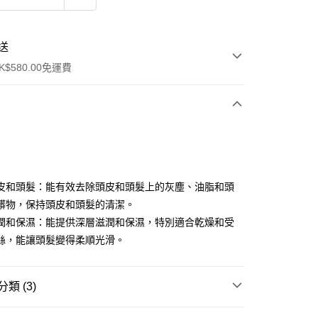
送
$580.00免運費
y
皮和頭髮：能有效去除頭皮和頭髮上的灰塵、油脂和頭
髒物，保持頭皮和頭髮的清潔。
潤和保濕：能提供深層滋潤和保濕，特別適合乾燥和受
絲，能讓頭髮變得柔順光滑。
ay
類 (3)
方式
頭髮清潔
洗髮水