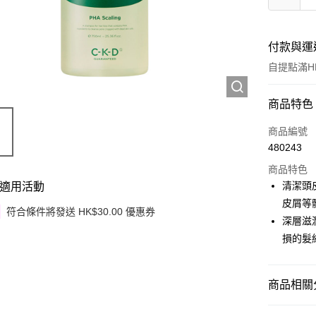
付款與運
自提點滿HK
付款方式
商品特色
信用卡
商品編號
480243
Apple Pay
商品特色
Google Pa
清潔頭
適用活動
皮屑等
AlipayHK
符合條件將發送 HK$30.00 優惠券
深層滋
PayMe
損的髮
WeChat P
商品相關分
其他轉帳
相關說明
頭髮護理