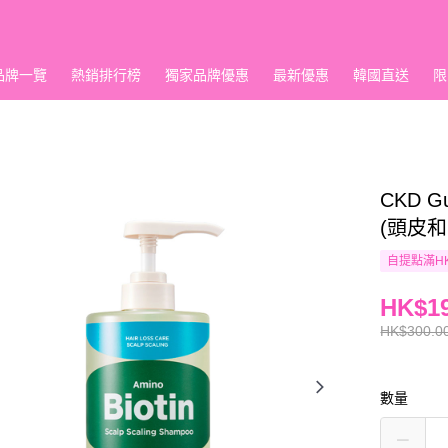
品牌一覽
熱銷排行榜
獨家品牌優惠
最新優惠
韓國直送
限
CKD 
(頭皮和
自提點滿HK
HK$19
HK$300.0
數量