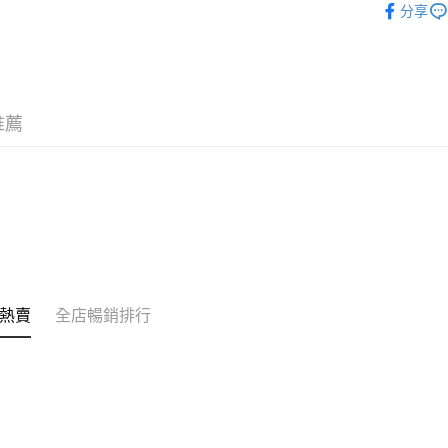
銀行匯款 
分享
至eshop@
男士護理
的訂單。 
送貨方式
取消。
韓國直送
付款後順
每筆HK$3
推薦
付款後順
每筆HK$3
本地配送
每筆HK$3
門市自取
免運費
熱賣
全店暢銷排行
其他地區