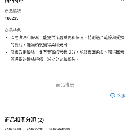
商品特色
信用卡
商品編號
Apple Pay
480233
Google Pay
商品特色
AlipayHK
深層滋潤和保濕：能提供深層滋潤和保濕，特別適合乾燥和受損
的髮絲，能讓頭髮變得柔順光滑。
PayMe
修復受損髮絲：含有豐富的營養成分，能修復因染燙、環境因素
WeChat Pay
等導致的髮絲損傷，減少分叉和斷裂。
其他轉帳方式
相關說明
銀行匯款 請將存款存到以下銀行帳戶，並於存款單據寫上訂單編號後電郵至
商品推薦
eshop@colourmix-cosmetics.com** **我們不會處理沒有提供存款單據的訂
送貨方式
單。 如果訂購後七個工作天內我們未能收到有關存款，有關訂單將被取消。
客服
付款後順豐自助櫃取貨
每筆HK$30.00，滿HK$580.00或以上免運費
付款後順豐站及營業點取貨
商品相關分類 (2)
每筆HK$30.00，滿HK$580.00或以上免運費
頭髮護理
頭髮保養
護髮油/噴霧