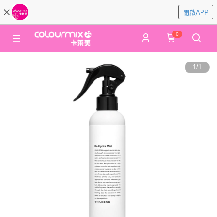
開啟APP
0
1
/
1