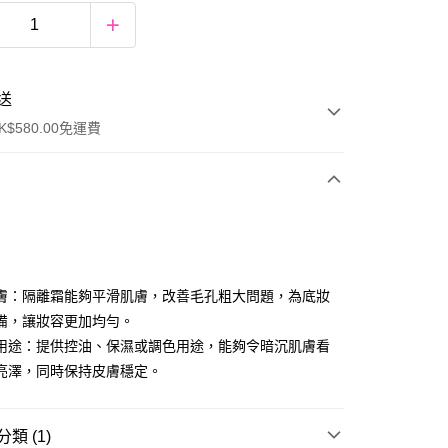
送
$580.00免運費
y
膚：隔離霜能夠平滑肌膚，改善毛孔粗大問題，為底妝
備，讓妝容更加均勻。
用途：提供控油、保濕或調色用途，能夠令暗沉肌膚看
亮澤，同時保持皮膚穩定。
ay
類 (1)
方式