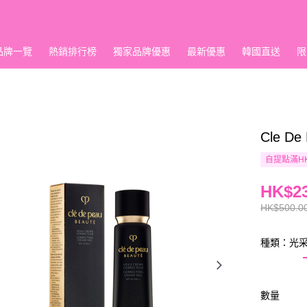
品牌一覽
熱銷排行榜
獨家品牌優惠
最新優惠
韓國直送
限
Cle D
自提點滿HK
HK$23
HK$500.0
種類：光
數量