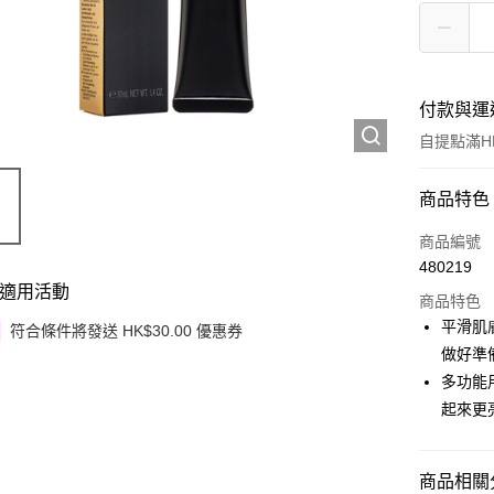
付款與運
自提點滿HK
付款方式
商品特色
信用卡
商品編號
480219
Apple Pay
適用活動
商品特色
Google Pa
平滑肌
符合條件將發送 HK$30.00 優惠券
做好準
AlipayHK
多功能
PayMe
起來更
WeChat P
商品相關分
其他轉帳