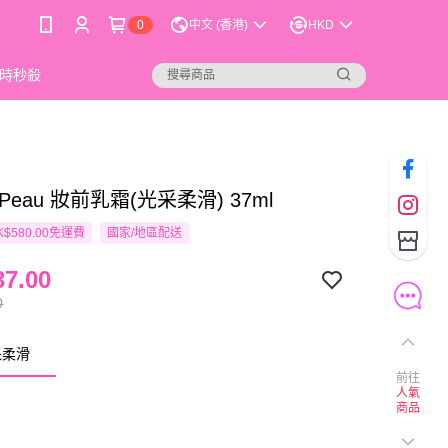
0
中文 (香港)
HKD
時秒殺
e Peau 妝前乳霜(光采柔滑) 37ml
$580.00免運費
國家/地區配送
7.00
0
采柔滑
前往
人氣
商品