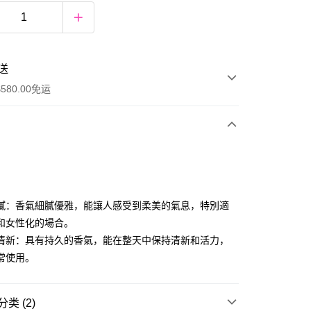
送
580.00免运
y
膩：香氣細膩優雅，能讓人感受到柔美的氣息，特別適
和女性化的場合。
清新：具有持久的香氣，能在整天中保持清新和活力，
常使用。
ay
类 (2)
资金的方式