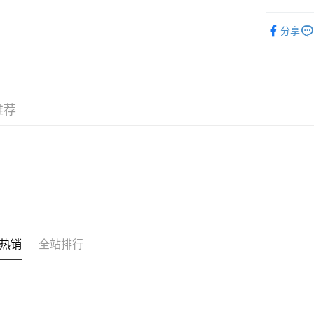
相关说明
香水
女
銀行匯款 
分享
至eshop@
限时秒杀⚡
的訂單。 
运送方式
取消。
付款後順
每笔HK$3
推荐
付款後順
每笔HK$3
本地配送
每笔HK$3
门市自取
免运费
热销
全站排行