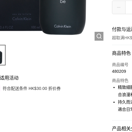
付款与运
超取满HK$
付款方式
商品特色
信用卡
商品编号
480209
Apple Pay
适用活动
商品特色
Google Pa
精致細
符合配送条件 HK$30.00 折价券
合浪漫
AlipayHK
持久而
PayMe
適合日
WeChat P
产品相关分
其他转移