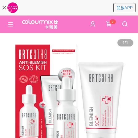
開啟APP
0
1
/
1