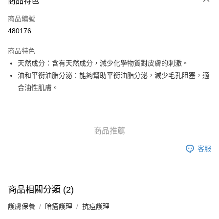
商品特色
信用卡
商品編號
Apple Pay
480176
Google Pay
商品特色
AlipayHK
天然成分：含有天然成分，減少化學物質對皮膚的刺激。
油和平衡油脂分泌：能夠幫助平衡油脂分泌，減少毛孔阻塞，適
PayMe
合油性肌膚。
WeChat Pay
其他轉帳方式
相關說明
商品推薦
銀行匯款 請將存款存到以下銀行帳戶，並於存款單據寫上訂單編號後電郵至
eshop@colourmix-cosmetics.com** **我們不會處理沒有提供存款單據的訂
客服
送貨方式
單。 如果訂購後七個工作天內我們未能收到有關存款，有關訂單將被取消。
付款後順豐自助櫃取貨
每筆HK$30.00，滿HK$580.00或以上免運費
商品相關分類 (2)
付款後順豐站及營業點取貨
護膚保養
暗瘡護理
抗痘護理
每筆HK$30.00，滿HK$580.00或以上免運費