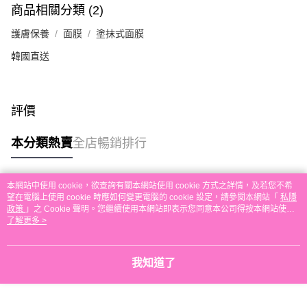
商品相關分類 (2)
本地配送
每筆HK$30.00，滿HK$580.00或以上免運費
護膚保養
面膜
塗抹式面膜
韓國直送
門市自取
免運費
其他地區配送
運費表
評價
本分類熱賣
全店暢銷排行
本網站中使用 cookie，欲查詢有關本網站使用 cookie 方式之詳情，及若您不希
熱門標籤
望在電腦上使用 cookie 時應如何變更電腦的 cookie 設定，請參閱本網站「
私隱
政策
」之 Cookie 聲明。您繼續使用本網站即表示您同意本公司得按本網站使用
條款之 Cookie 聲明使用 cookie。
了解更多 >
熱銷排行
最新商品
人氣推薦
我知道了