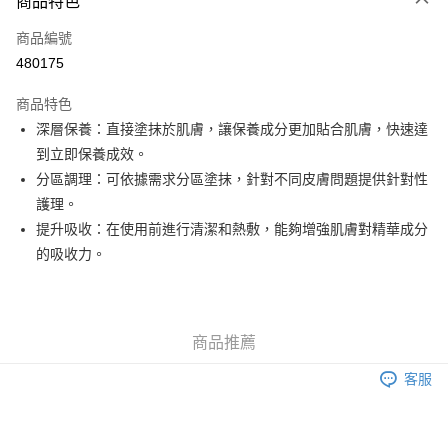
商品特色
信用卡
商品編號
Apple Pay
480175
Google Pay
商品特色
AlipayHK
深層保養：直接塗抹於肌膚，讓保養成分更加貼合肌膚，快速達
到立即保養成效。
PayMe
分區調理：可依據需求分區塗抹，針對不同皮膚問題提供針對性
WeChat Pay
護理。
提升吸收：在使用前進行清潔和熱敷，能夠增強肌膚對精華成分
其他轉帳方式
的吸收力。
相關說明
銀行匯款 請將存款存到以下銀行帳戶，並於存款單據寫上訂單編號後電郵至
eshop@colourmix-cosmetics.com** **我們不會處理沒有提供存款單據的訂
送貨方式
單。 如果訂購後七個工作天內我們未能收到有關存款，有關訂單將被取消。
付款後順豐自助櫃取貨
商品推薦
每筆HK$30.00，滿HK$580.00或以上免運費
客服
付款後順豐站及營業點取貨
每筆HK$30.00，滿HK$580.00或以上免運費