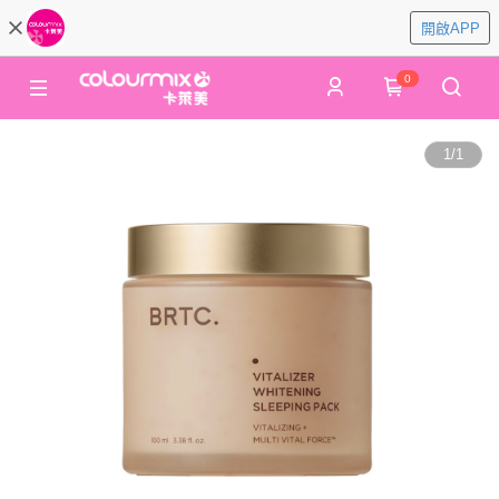
開啟APP
0
1
/
1