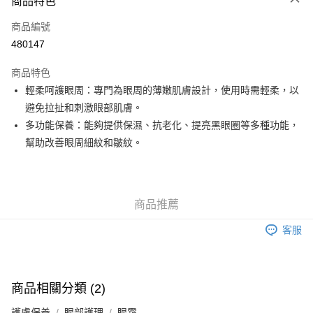
商品特色
信用卡
商品編號
Apple Pay
480147
Google Pay
商品特色
AlipayHK
輕柔呵護眼周：專門為眼周的薄嫩肌膚設計，使用時需輕柔，以
避免拉扯和刺激眼部肌膚。
PayMe
多功能保養：能夠提供保濕、抗老化、提亮黑眼圈等多種功能，
WeChat Pay
幫助改善眼周細紋和皺紋。
其他轉帳方式
相關說明
銀行匯款 請將存款存到以下銀行帳戶，並於存款單據寫上訂單編號後電郵至
商品推薦
eshop@colourmix-cosmetics.com** **我們不會處理沒有提供存款單據的訂
送貨方式
單。 如果訂購後七個工作天內我們未能收到有關存款，有關訂單將被取消。
客服
付款後順豐自助櫃取貨
每筆HK$30.00，滿HK$580.00或以上免運費
付款後順豐站及營業點取貨
商品相關分類 (2)
每筆HK$30.00，滿HK$580.00或以上免運費
護膚保養
眼部護理
眼霜