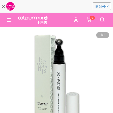
開啟APP
0
1
/
1