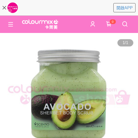
開啟APP
0
1
/
1