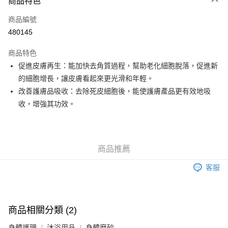
商品特色
信用卡
商品編號
Apple Pay
480145
Google Pay
商品特色
AlipayHK
促進皮膚再生：能加快去角質過程，幫助老化細胞脫落，促進新
的細胞增長，讓皮膚看起來更光滑和年輕。
PayMe
改善護膚品吸收：去除死皮細胞後，能使護膚產品更有效地吸
WeChat Pay
收，增強其功效。
其他轉帳方式
相關說明
銀行匯款 請將存款存到以下銀行帳戶，並於存款單據寫上訂單編號後電郵至
商品推薦
eshop@colourmix-cosmetics.com** **我們不會處理沒有提供存款單據的訂
送貨方式
單。 如果訂購後七個工作天內我們未能收到有關存款，有關訂單將被取消。
客服
付款後順豐自助櫃取貨
每筆HK$30.00，滿HK$580.00或以上免運費
付款後順豐站及營業點取貨
商品相關分類 (2)
每筆HK$30.00，滿HK$580.00或以上免運費
身體護理
沐浴用品
身體磨砂