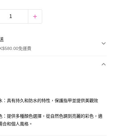
送
$580.00免運費
y
水：具有持久和防水的特性，保護指甲並提供美觀效
色：提供多種顏色選擇，從自然色調到亮麗的彩色，適
場合和個人風格。
ay