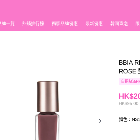
品牌一覽
熱銷排行榜
獨家品牌優惠
最新優惠
韓國直送
限
BBIA 
ROSE 
自提點滿HK
HK$20
HK$95.00
顏色：NS12