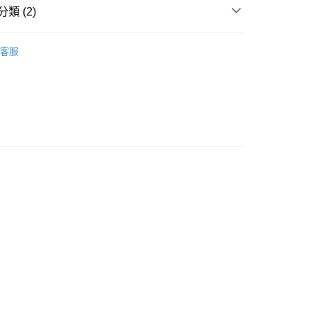
類 (2)
方式
指甲用品
指甲油
請將存款存到以下銀行帳戶，並於存款單據寫上訂單編號後電郵
客服
colourmix-cosmetics.com** **我們不會處理沒有提供存款單據
如果訂購後七個工作天內我們未能收到有關存款，有關訂單將被
豐自助櫃取貨
0.00，滿HK$580.00或以上免運費
豐站及營業點取貨
0.00，滿HK$580.00或以上免運費
0.00，滿HK$580.00或以上免運費