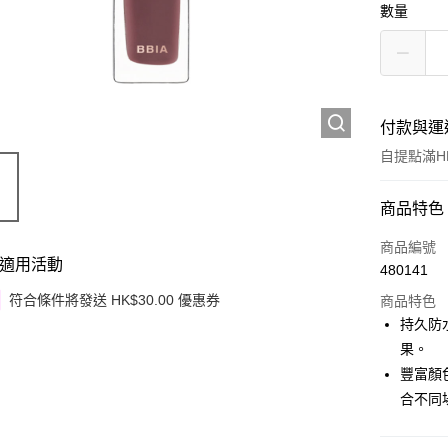
數量
付款與運
自提點滿HK
付款方式
商品特色
信用卡
商品編號
適用活動
480141
Apple Pay
符合條件將發送 HK$30.00 優惠券
商品特色
Google Pa
持久防
果。
AlipayHK
豐富顏
PayMe
合不同
WeChat P