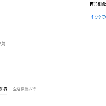
商品相關分
其他轉帳
相關說明
潮流彩妝
銀行匯款 
分享
至eshop@
韓國直送
的訂單。 
送貨方式
取消。
付款後順
每筆HK$3
推薦
付款後順
每筆HK$3
本地配送
每筆HK$3
門市自取
免運費
熱賣
全店暢銷排行