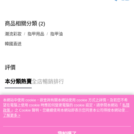
送貨方式
單。 如果訂購後七個工作天內我們未能收到有關存款，有關訂單將被取消。
付款後順豐自助櫃取貨
每筆HK$30.00，滿HK$580.00或以上免運費
商品相關分類 (2)
付款後順豐站及營業點取貨
潮流彩妝
指甲用品
指甲油
每筆HK$30.00，滿HK$580.00或以上免運費
韓國直送
本地配送
每筆HK$30.00，滿HK$580.00或以上免運費
評價
門市自取
免運費
本分類熱賣
全店暢銷排行
本網站中使用 cookie，欲查詢有關本網站使用 cookie 方式之詳情，及若您不希
熱門標籤
望在電腦上使用 cookie 時應如何變更電腦的 cookie 設定，請參閱本網站「
私隱
政策
」之 Cookie 聲明。您繼續使用本網站即表示您同意本公司得按本網站使用
條款之 Cookie 聲明使用 cookie。
了解更多 >
熱銷排行
最新商品
人氣推薦
我知道了