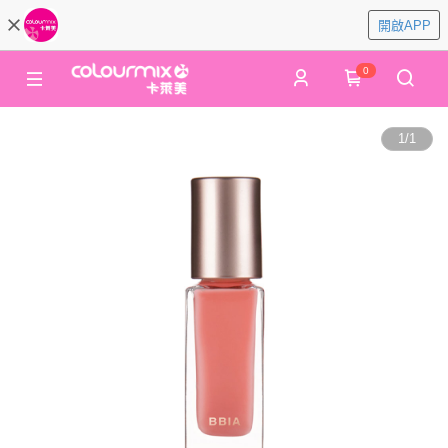
開啟APP
0
1
/
1