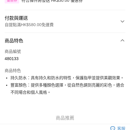
符合條件將發送 HK$30.00 優惠券
優惠券
付款與運送
自提點滿HK$580.00免運費
付款方式
商品特色
信用卡
商品編號
Apple Pay
480133
Google Pay
商品特色
AlipayHK
持久防水：具有持久和防水的特性，保護指甲並提供美觀效果。
豐富顏色：提供多種顏色選擇，從自然色調到亮麗的彩色，適合
PayMe
不同場合和個人風格。
WeChat Pay
其他轉帳方式
相關說明
商品推薦
銀行匯款 請將存款存到以下銀行帳戶，並於存款單據寫上訂單編號後電郵至
eshop@colourmix-cosmetics.com** **我們不會處理沒有提供存款單據的訂
客服