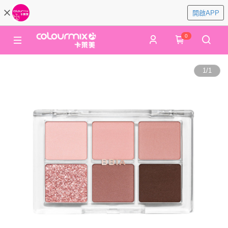
開啟APP
0
1
/
1