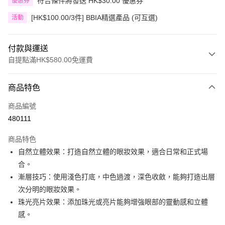
符合條件將發送 HK$30.00 優惠券
優惠券
[HK$100.00/3件] BBIA精選產品 (可互選)
活動
付款與運送
自提點滿HK$580.00免運費
付款方式
商品特色
信用卡
商品編號
Apple Pay
480111
Google Pay
商品特色
AlipayHK
自然立體效果：打造自然立體的眼妝效果，適合日常和正式場
合。
PayMe
漸層技巧：使用淺色打底，中色過渡，深色收斂，能夠打造出層
WeChat Pay
次分明的眼妝效果。
珠光亮片效果：添加珠光或亮片能夠增強眼部的靈動感和立體
其他轉帳方式
感。
相關說明