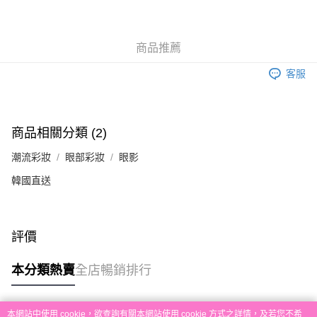
銀行匯款 請將存款存到以下銀行帳戶，並於存款單據寫上訂單編號後電郵至
eshop@colourmix-cosmetics.com** **我們不會處理沒有提供存款單據的訂
送貨方式
單。 如果訂購後七個工作天內我們未能收到有關存款，有關訂單將被取消。
付款後順豐自助櫃取貨
商品推薦
每筆HK$30.00，滿HK$580.00或以上免運費
客服
付款後順豐站及營業點取貨
每筆HK$30.00，滿HK$580.00或以上免運費
商品相關分類 (2)
本地配送
每筆HK$30.00，滿HK$580.00或以上免運費
潮流彩妝
眼部彩妝
眼影
韓國直送
門市自取
免運費
其他地區配送
運費表
評價
本分類熱賣
全店暢銷排行
本網站中使用 cookie，欲查詢有關本網站使用 cookie 方式之詳情，及若您不希