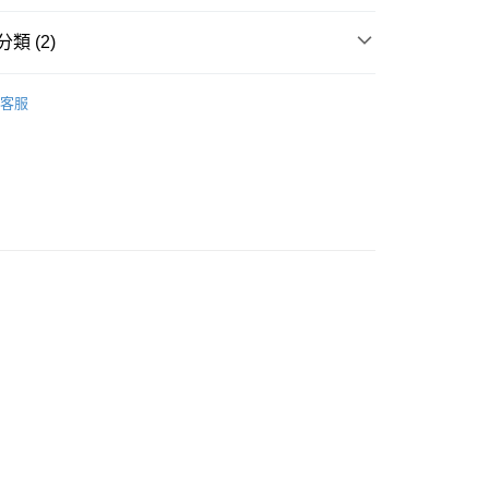
請將存款存到以下銀行帳戶，並於存款單據寫上訂單編號後電郵
類 (2)
colourmix-cosmetics.com** **我們不會處理沒有提供存款單據
如果訂購後七個工作天內我們未能收到有關存款，有關訂單將被
唇部彩妝
唇膏
客服
豐自助櫃取貨
0.00，滿HK$580.00或以上免運費
豐站及營業點取貨
0.00，滿HK$580.00或以上免運費
0.00，滿HK$580.00或以上免運費
配送
運費表