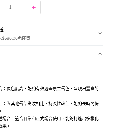
送
$580.00免運費
y
度：顯色度高，能夠有效遮蓋原生唇色，呈現出豐富的
佳：與其他唇部彩妝相比，持久性較佳，能夠長時間保
。
種場合：適合日常和正式場合使用，能夠打造出多樣化
ay
效果。
方式