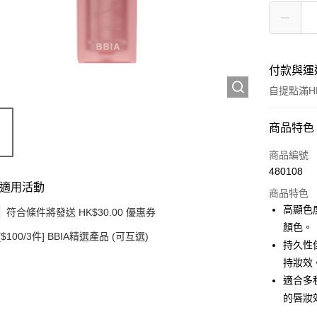
付款與運
自提點滿HK
付款方式
商品特色
信用卡
商品編號
480108
Apple Pay
適用活動
商品特色
Google Pa
高顯色
符合條件將發送 HK$30.00 優惠券
顏色。
AlipayHK
[$100/3件] BBIA精選產品 (可互選)
持久性
PayMe
持妝效
適合多
WeChat P
的唇妝
其他轉帳