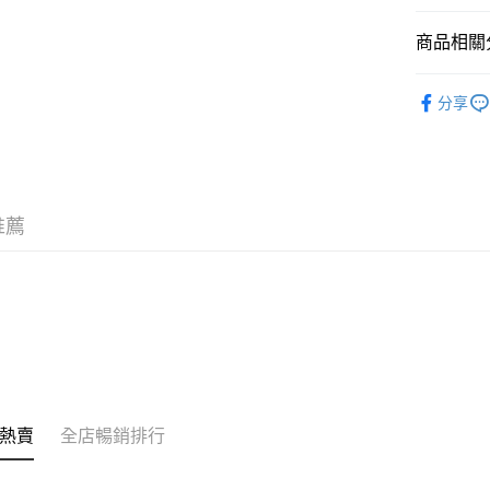
相關說明
銀行匯款 
商品相關分
至eshop@
的訂單。 
送貨方式
潮流彩妝
取消。
分享
韓國直送
付款後順
每筆HK$3
付款後順
每筆HK$3
推薦
本地配送
每筆HK$3
門市自取
免運費
其他地區
熱賣
全店暢銷排行