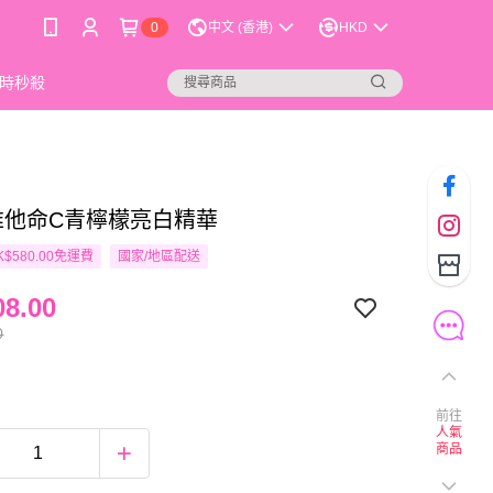
0
中文 (香港)
HKD
時秒殺
 維他命C青檸檬亮白精華
$580.00免運費
國家/地區配送
8.00
0
前往
人氣
商品