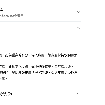
送
$580.00免運費
y
濕：提供豐富的水分，深入皮膚，讓皮膚保持水潤和柔
舒緩：能夠柔化皮膚，減少粗糙感覺，並舒緩皮膚。
膚屏障：幫助增強皮膚的屏障功能，保護皮膚免受外界
影響。
ay
方式
類 (2)
請將存款存到以下銀行帳戶，並於存款單據寫上訂單編號後電郵
colourmix-cosmetics.com** **我們不會處理沒有提供存款單據
精華
面部精華