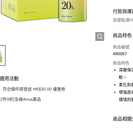
付款與運
自提點滿HK
付款方式
商品特色
信用卡
商品編號
480067
Apple Pay
商品特色
Google Pa
深層保
軟。
適用活動
AlipayHK
柔化和
符合條件將發送 HK$30.00 優惠券
PayMe
增強皮
[2件9折]全線Anua產品
環境的
WeChat P
其他轉帳
商品相關分
相關說明
銀行匯款 
護膚保養
至eshop@