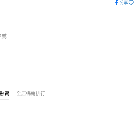
分享
的訂單。 
送貨方式
韓國直送
取消。
付款後順
每筆HK$3
付款後順
推薦
每筆HK$3
本地配送
每筆HK$3
門市自取
免運費
其他地區
熱賣
全店暢銷排行