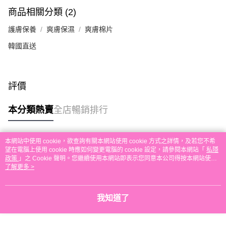
每筆HK$30.00，滿HK$580.00或以上免運費
商品相關分類 (2)
本地配送
護膚保養
爽膚保濕
爽膚棉片
每筆HK$30.00，滿HK$580.00或以上免運費
韓國直送
門市自取
免運費
評價
其他地區配送
運費表
本分類熱賣
全店暢銷排行
本網站中使用 cookie，欲查詢有關本網站使用 cookie 方式之詳情，及若您不希
熱門標籤
望在電腦上使用 cookie 時應如何變更電腦的 cookie 設定，請參閱本網站「
私隱
政策
」之 Cookie 聲明。您繼續使用本網站即表示您同意本公司得按本網站使用
條款之 Cookie 聲明使用 cookie。
了解更多 >
熱銷排行
最新商品
人氣推薦
我知道了