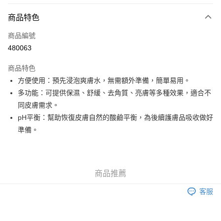
付款方式
商品特色
信用卡
商品編號
Apple Pay
480063
Google Pay
商品特色
AlipayHK
方便使用：預先浸泡爽膚水，無需額外準備，簡單易用。
多功能：可提供保濕、舒緩、去角質、亮膚等多種效果，適合不
PayMe
同皮膚需求。
WeChat Pay
pH平衡：幫助恢復皮膚自然的酸鹼平衡，為後續護膚品吸收做好
準備。
其他轉帳方式
相關說明
銀行匯款 請將存款存到以下銀行帳戶，並於存款單據寫上訂單編號後電郵至
eshop@colourmix-cosmetics.com** **我們不會處理沒有提供存款單據的訂
送貨方式
商品推薦
單。 如果訂購後七個工作天內我們未能收到有關存款，有關訂單將被取消。
付款後順豐自助櫃取貨
客服
每筆HK$30.00，滿HK$580.00或以上免運費
付款後順豐站及營業點取貨