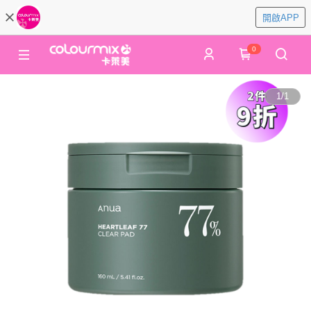
開啟APP
0
1
/
1