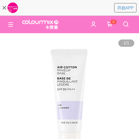
开启APP
0
1
/
1