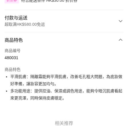
符合配送条件 HK$30.00 折价券
折价券
付款与运送
超取满HK$580.00免运
付款方式
商品特色
信用卡
商品编号
Apple Pay
480031
Google Pay
商品特色
AlipayHK
平滑肌膚：隔離霜能夠平滑肌膚，改善毛孔粗大問題，為底妝做
好準備，讓妝容更加均勻。
PayMe
多功能用途：提供控油、保濕或調色用途，能夠令暗沉肌膚看起
WeChat Pay
來更亮澤，同時保持皮膚穩定。
其他转移资金的方式
相关说明
銀行匯款 請將存款存到以下銀行帳戶，並於存款單據寫上訂單編號後電郵至
相关推荐
eshop@colourmix-cosmetics.com** **我們不會處理沒有提供存款單據的訂