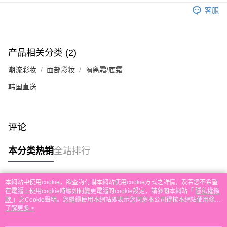
运送方式
單。 如果訂購後七個工作天內我們未能收到有關存款，有關訂單將被取消。
客服
付款後順豐自助櫃取貨
每笔HK$30.00，满HK$580.00(含以上)免运费
付款後順豐站及營業點取貨
产品相关分类 (2)
每笔HK$30.00，满HK$580.00(含以上)免运费
潮流彩妆
面部彩妆
隔离霜/底霜
本地配送
韩国直送
每笔HK$30.00，满HK$580.00(含以上)免运费
门市自取
评论
免运费
其他地区配送
查看运费
本分类热销
全站排行
本網站中使用cookie，欲查詢有關本網站使用cookie方式之詳情，及若您不希望
热门标签
在電腦上使用cookie時應如何變更電腦的cookie設定，請參閱本網站「
隱私權條
款
」之Cookie聲明。您繼續使用本網站即表示您同意本公司得按本網站使用條款
之Cookie聲明使用cookie。
了解更多 >
热销排行
最新商品
人气推荐