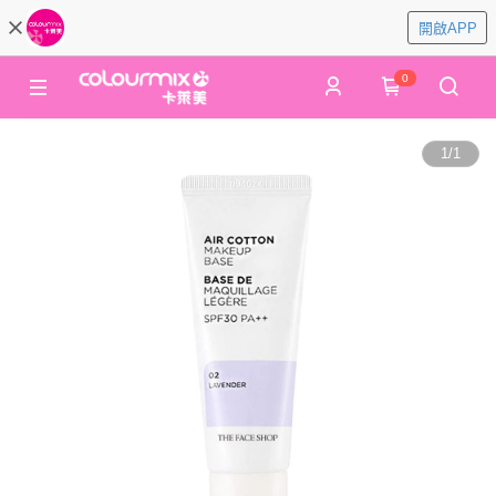
開啟APP
0
1
/
1