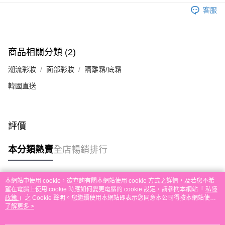
送貨方式
單。 如果訂購後七個工作天內我們未能收到有關存款，有關訂單將被取消。
客服
付款後順豐自助櫃取貨
每筆HK$30.00，滿HK$580.00或以上免運費
付款後順豐站及營業點取貨
商品相關分類 (2)
每筆HK$30.00，滿HK$580.00或以上免運費
潮流彩妝
面部彩妝
隔離霜/底霜
本地配送
韓國直送
每筆HK$30.00，滿HK$580.00或以上免運費
門市自取
評價
免運費
其他地區配送
運費表
本分類熱賣
全店暢銷排行
本網站中使用 cookie，欲查詢有關本網站使用 cookie 方式之詳情，及若您不希
熱門標籤
望在電腦上使用 cookie 時應如何變更電腦的 cookie 設定，請參閱本網站「
私隱
政策
」之 Cookie 聲明。您繼續使用本網站即表示您同意本公司得按本網站使用
條款之 Cookie 聲明使用 cookie。
了解更多 >
熱銷排行
最新商品
人氣推薦