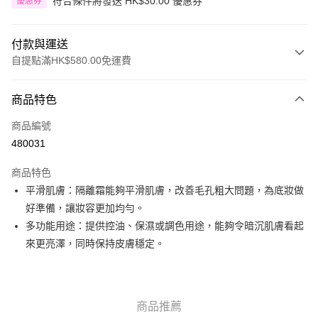
符合條件將發送 HK$30.00 優惠券
優惠券
付款與運送
自提點滿HK$580.00免運費
付款方式
商品特色
信用卡
商品編號
Apple Pay
480031
Google Pay
商品特色
AlipayHK
平滑肌膚：隔離霜能夠平滑肌膚，改善毛孔粗大問題，為底妝做
好準備，讓妝容更加均勻。
PayMe
多功能用途：提供控油、保濕或調色用途，能夠令暗沉肌膚看起
WeChat Pay
來更亮澤，同時保持皮膚穩定。
其他轉帳方式
相關說明
銀行匯款 請將存款存到以下銀行帳戶，並於存款單據寫上訂單編號後電郵至
商品推薦
eshop@colourmix-cosmetics.com** **我們不會處理沒有提供存款單據的訂